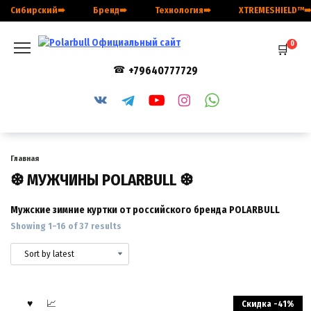
Перейти
Сибирский➠
Бренд➠
Технология➠
XTREMESHIELD™
к
содержанию
0
+79640777729
Главная
❆ МУЖЧИНЫ POLARBULL ❆
Мужские зимние куртки от российского бренда POLARBULL
Showing 1–16 of 37 results
Скидка -41%