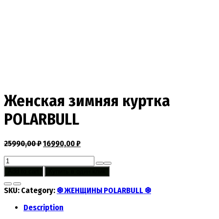
Женская зимняя куртка
POLARBULL
25990,00
₽
16990,00
₽
Женская
зимняя
Add to cart
Купить в один клик
куртка
POLARBULL
SKU:
Category:
❆ ЖЕНЩИНЫ POLARBULL ❆
quantity
Description