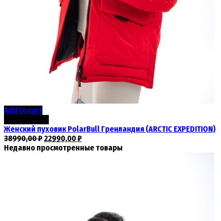
Add to cart
Скидка -41%
Женский пуховик PolarBull Гренландия (ARCTIC EXPEDITION)
38990,00
₽
22990,00
₽
Недавно просмотренные товары