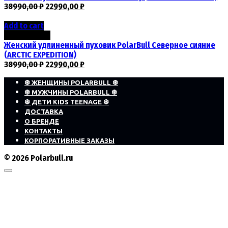
38990,00
₽
22990,00
₽
Add to cart
Скидка -41%
Женский удлиненный пуховик PolarBull Северное сияние
(ARCTIC EXPEDITION)
38990,00
₽
22990,00
₽
❆ ЖЕНЩИНЫ POLARBULL ❆
❆ МУЖЧИНЫ POLARBULL ❆
❆ ДЕТИ KIDS TEENAGE ❆
ДОСТАВКА
О БРЕНДЕ
КОНТАКТЫ
КОРПОРАТИВНЫЕ ЗАКАЗЫ
© 2026 Polarbull.ru