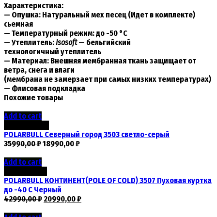
Характеристика:
— Опушка: Натуральный мех песец (Идет в комплекте)
сьемная
— Температурный режим: до -50 °C
— Утеплитель:
Isosoft
— бельгийский
технологичный утеплитель
— Материал: Внешняя мембранная ткань защищает от
ветра, снега и влаги
(мембрана не замерзает при самых низких температурах)
— Флисовая подкладка
Похожие товары
Add to cart
Скидка -47%
POLARBULL Северный город 3503 светло-серый
35990,00
₽
18990,00
₽
Add to cart
Скидка -51%
POLARBULL КОНТИНЕНТ(POLE OF COLD) 3507 Пуховая куртка
до -40 С Черный
42990,00
₽
20990,00
₽