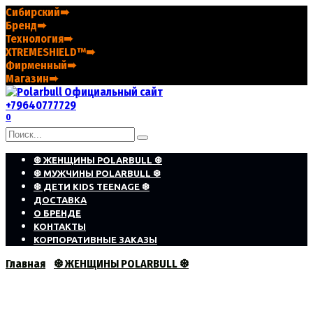
Перейти
Сибирский➠
к
Бренд➠
содержанию
Технология➠
XTREMESHIELD™➠
Фирменный➠
Магазин➠
+79640777729
0
Search
for:
❆ ЖЕНЩИНЫ POLARBULL ❆
❆ МУЖЧИНЫ POLARBULL ❆
❆ ДЕТИ KIDS TEENAGE ❆
ДОСТАВКА
О БРЕНДЕ
КОНТАКТЫ
КОРПОРАТИВНЫЕ ЗАКАЗЫ
Главная
❆ ЖЕНЩИНЫ POLARBULL ❆