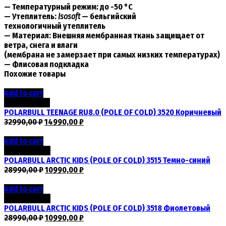
— Температурный режим: до -50 °C
— Утеплитель:
Isosoft
— бельгийский
технологичный утеплитель
— Материал: Внешняя мембранная ткань защищает от
ветра, снега и влаги
(мембрана не замерзает при самых низких температурах)
— Флисовая подкладка
Похожие товары
Add to cart
Скидка -55%
POLARBULL TEENAGE RU8.0 (POLE OF COLD) 3520 Коричневый
32990,00
₽
14990,00
₽
Add to cart
Скидка -62%
POLARBULL ARCTIC KIDS (POLE OF COLD) 3515 Темно-синий
28990,00
₽
10990,00
₽
Add to cart
Скидка -62%
POLARBULL ARCTIC KIDS (POLE OF COLD) 3518 Фиолетовый
28990,00
₽
10990,00
₽