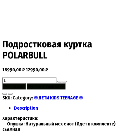
Подростковая куртка
POLARBULL
18990,00
₽
12990,00
₽
Подростковая
куртка
Add to cart
Купить в один клик
POLARBULL
quantity
SKU:
Category:
❆ ДЕТИ KIDS TEENAGE ❆
Description
Характеристика:
— Опушка: Натуральный мех енот (Идет в комплекте)
сьемная