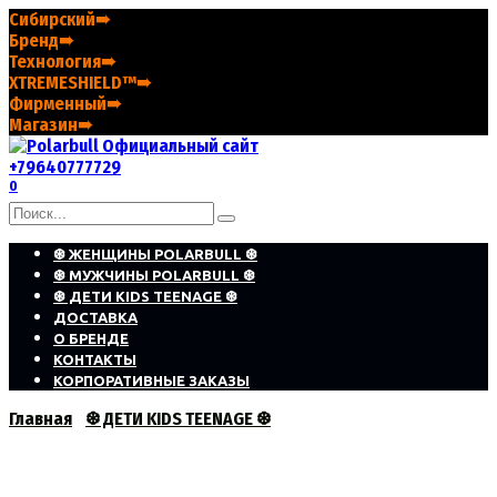
Перейти
Сибирский➠
к
Бренд➠
содержанию
Технология➠
XTREMESHIELD™➠
Фирменный➠
Магазин➠
+79640777729
0
Search
for:
❆ ЖЕНЩИНЫ POLARBULL ❆
❆ МУЖЧИНЫ POLARBULL ❆
❆ ДЕТИ KIDS TEENAGE ❆
ДОСТАВКА
О БРЕНДЕ
КОНТАКТЫ
КОРПОРАТИВНЫЕ ЗАКАЗЫ
Главная
❆ ДЕТИ KIDS TEENAGE ❆