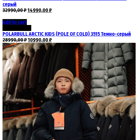
серый
32990,00
₽
14990,00
₽
Add to cart
Скидка -62%
POLARBULL ARCTIC KIDS (POLE OF COLD) 3515 Темно-серый
28990,00
₽
10990,00
₽