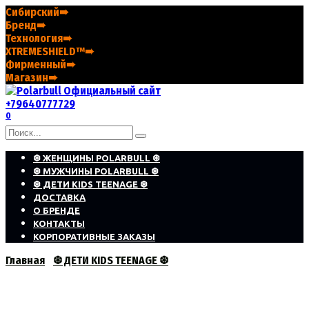
Перейти
Сибирский➠
к
Бренд➠
содержанию
Технология➠
XTREMESHIELD™➠
Фирменный➠
Магазин➠
+79640777729
0
Search
for:
❆ ЖЕНЩИНЫ POLARBULL ❆
❆ МУЖЧИНЫ POLARBULL ❆
❆ ДЕТИ KIDS TEENAGE ❆
ДОСТАВКА
О БРЕНДЕ
КОНТАКТЫ
КОРПОРАТИВНЫЕ ЗАКАЗЫ
Главная
❆ ДЕТИ KIDS TEENAGE ❆