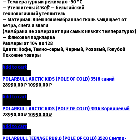
— Температурный режим: до -50 °C
— Утеплитель:
Isosoft
— бельгийский
технологичный утеплитель
— Материал: Внешняя мембранная ткань защищает от
ветра, снега и влаги
(мембрана не замерзает при самых низких температурах)
— Флисовая подкладка
Размеры от 104 до 128
Цвета: Кофе, Темно-серый, Черный, Розовый, Голубой
Похожие товары
Add to cart
Скидка -62%
POLARBULL ARCTIC KIDS (POLE OF COLD) 3518 синий
28990,00
₽
10990,00
₽
Add to cart
Скидка -62%
POLARBULL ARCTIC KIDS (POLE OF COLD) 3516 Коричневый
28990,00
₽
10990,00
₽
Add to cart
Скидка -55%
POLARBULL TEENAGE RU8.0 (POLE OF COLD) 3520 Светло-