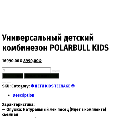
Универсальный детский
комбинезон POLARBULL KIDS
16990,00
₽
8990,00
₽
Универсальный
детский
Add to cart
Купить в один клик
комбинезон
POLARBULL
SKU:
Category:
❆ ДЕТИ KIDS TEENAGE ❆
KIDS
quantity
Description
Характеристика:
— Опушка: Натуральный мех песец (Идет в комплекте)
сьемная