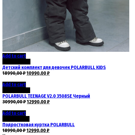
Add to cart
Скидка -42%
Детский комплект для девочек POLARBULL KIDS
18990,00
₽
10990,00
₽
Add to cart
Скидка -58%
POLARBULL TEENAGE V2.0 3508SE Черный
30990,00
₽
12990,00
₽
Add to cart
Скидка -32%
Подростковая куртка POLARBULL
18990,00
₽
12990,00
₽