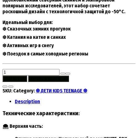
полярных исследователей, этот набор сочетает
роскошный дизайн с технологичной защитой до
-50°C
.
Идеальный выбор для:
❄️ Сказочных зимних прогулок
❄️ Катания на катке и санках
❄️ Активных игр в снегу
❄️ Поездок в самые холодные регионы
POLARBULL
ARCTIC
Add to cart
Купить в один клик
KIDS
(POLE
SKU:
Category:
❆ ДЕТИ KIDS TEENAGE ❆
OF
COLD)
Description
3518
Фиолетовый
Технические характеристики:
quantity
🌨 Верхняя часть: