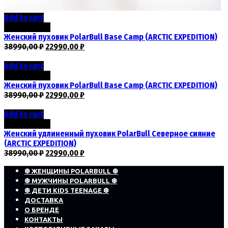
Add to cart
Скидка -41%
Женский пуховик PolarBull Base Camp (ARCTIC EXPEDITION)
38990,00
₽
22990,00
₽
Add to cart
Скидка -41%
Женский пуховик PolarBull Base Camp (ARCTIC EXPEDITION)
38990,00
₽
22990,00
₽
Add to cart
Скидка -41%
Женский удлиненный пуховик PolarBull Северное сияние
(ARCTIC EXPEDITION)
38990,00
₽
22990,00
₽
❆ ЖЕНЩИНЫ POLARBULL ❆
❆ МУЖЧИНЫ POLARBULL ❆
❆ ДЕТИ KIDS TEENAGE ❆
ДОСТАВКА
О БРЕНДЕ
КОНТАКТЫ