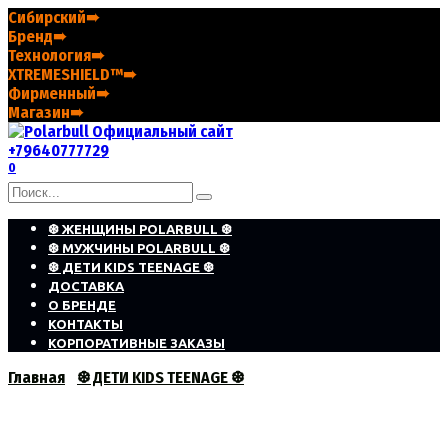
Перейти
Сибирский➠
к
Бренд➠
содержанию
Технология➠
XTREMESHIELD™➠
Фирменный➠
Магазин➠
+79640777729
0
Search
for:
❆ ЖЕНЩИНЫ POLARBULL ❆
❆ МУЖЧИНЫ POLARBULL ❆
❆ ДЕТИ KIDS TEENAGE ❆
ДОСТАВКА
О БРЕНДЕ
КОНТАКТЫ
КОРПОРАТИВНЫЕ ЗАКАЗЫ
Главная
❆ ДЕТИ KIDS TEENAGE ❆