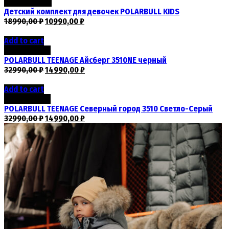
Скидка -42%
Детский комплект для девочек POLARBULL KIDS
18990,00
₽
10990,00
₽
Add to cart
Скидка -55%
POLARBULL TEENAGE Айсберг 3510NE черный
32990,00
₽
14990,00
₽
Add to cart
Скидка -55%
POLARBULL TEENAGE Северный город 3510 Светло-Серый
32990,00
₽
14990,00
₽