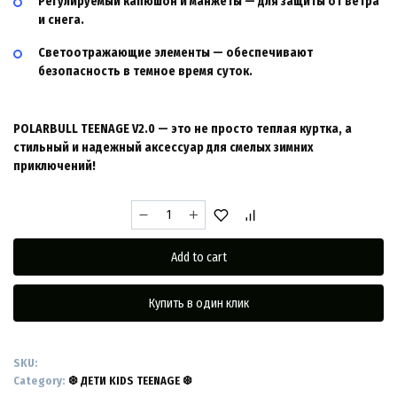
Регулируемый капюшон и манжеты
— для защиты от ветра
и снега.
Светоотражающие элементы
— обеспечивают
безопасность в темное время суток.
POLARBULL TEENAGE V2.0 — это не просто теплая куртка, а
стильный и надежный аксессуар для смелых зимних
приключений!
POLARBULL
TEENAGE
RU8.0
Add to cart
(POLE
OF
COLD)
Купить в один клик
3520
Черный
quantity
SKU:
Category:
❆ ДЕТИ KIDS TEENAGE ❆