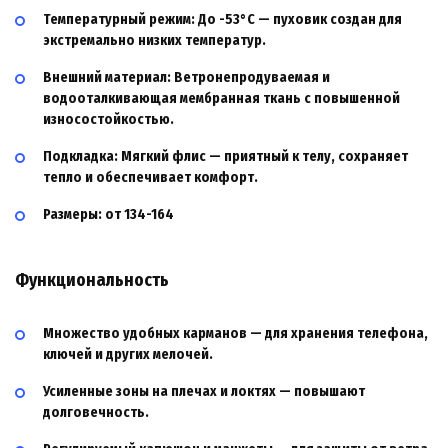
Температурный режим:
До
-53°C
— пуховик создан для
экстремально низких температур.
Внешний материал:
Ветронепродуваемая и
водооталкивающая
мембранная ткань
с повышенной
износостойкостью.
Подкладка:
Мягкий
флис
— приятный к телу, сохраняет
тепло и обеспечивает комфорт.
Размеры:
от 134-164
Функциональность
Множество удобных карманов
— для хранения телефона,
ключей и других мелочей.
Усиленные зоны
на плечах и локтях — повышают
долговечность.